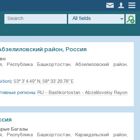
Абзелиловский район, Россия
ово
, Республика Башкортостан, Абзелиловский район,
tion):
53° 3′ 4.49″ N, 58° 33′ 29.78″ E
тивные регионы:
RU - Bashkortostan - Abzelilovskiy Rayon
ссия
арые Багазы
, Республика Башкортостан, Караидельский район,