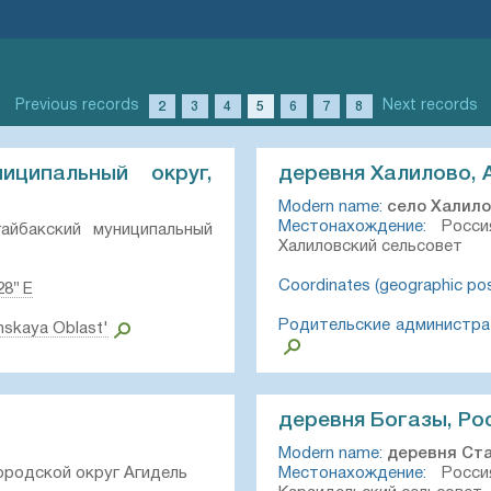
Previous records
Next records
2
3
4
5
6
7
8
иципальный округ,
деревня Халилово, 
Modern name:
село Халил
Местонахождение:
Россия
айбакский муниципальный
Халиловский сельсовет
Coordinates (geographic posi
28″ E
Родительские администра
nskaya Oblast'
деревня Богазы, Ро
Modern name:
деревня Ст
ородской округ Агидель
Местонахождение:
Россия