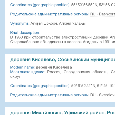
Coordinates (geographic position):
55° 53′ 56.55″ N, 53° 56′ 0.
Родительские административные регионы:
RU - Bashkor
Synonyms:
Ағиҙел шәһәре, Ағиҙел ҡалаһы
Brief description:
В 1980 при строительстве электростанции деревни Аг
Старокабаново объединены в поселок Агидель, с 1991 
деревня Киселево, Сосьвинский муниципал
Modern name:
деревня Киселева
Местонахождение:
Россия, Свердловская область, Со
округ
Coordinates (geographic position):
59° 6′ 52.22″ N, 61° 45′ 19.
Родительские административные регионы:
RU - Sverdlov
деревня Михайловка, Уфимский район, Ро