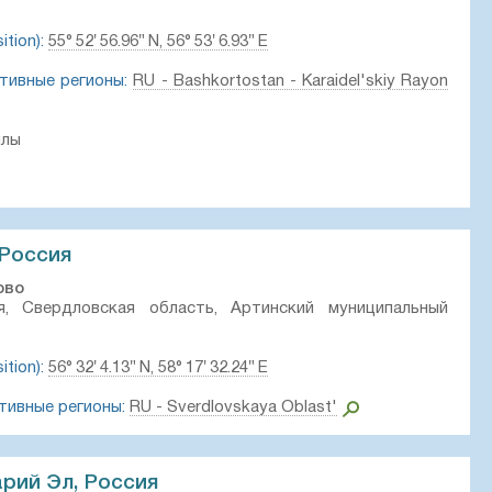
tion):
55° 52′ 56.96″ N, 56° 53′ 6.93″ E
тивные регионы:
RU - Bashkortostan - Karaidel'skiy Rayon
ылы
 Россия
ово
, Свердловская область, Артинский муниципальный
tion):
56° 32′ 4.13″ N, 58° 17′ 32.24″ E
тивные регионы:
RU - Sverdlovskaya Oblast'
рий Эл, Россия