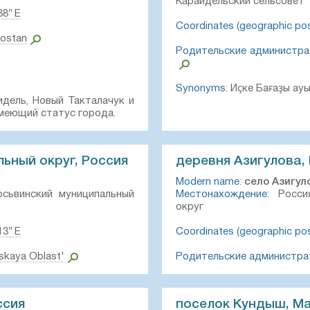
Караидельский сельсовет
38″ E
Coordinates (geographic posi
tostan
Родительские администра
Synonyms:
Иҫке Бағаҙы ау
идель, Новый Такталачук и
имеющий статус города.
ьный округ, Россия
деревня Азигулова,
Modern name:
село Азигул
сьвинский муниципальный
Местонахождение:
Россия
округ
13″ E
Coordinates (geographic posi
skaya Oblast'
Родительские администра
ссия
поселок Кундыш, Ма