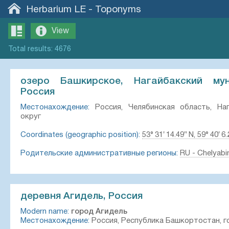
Herbarium LE
-
Toponyms
View
Total
results
:
4676
озеро Башкирское, Нагайбакский мун
Россия
Местонахождение:
Россия, Челябинская область, Наг
округ
Coordinates (geographic position):
53° 31′ 14.49″ N, 59° 40′ 6.
Родительские административные регионы:
RU - Chelyabi
деревня Агидель, Россия
Modern name:
город Агидель
Местонахождение:
Россия, Республика Башкортостан, г