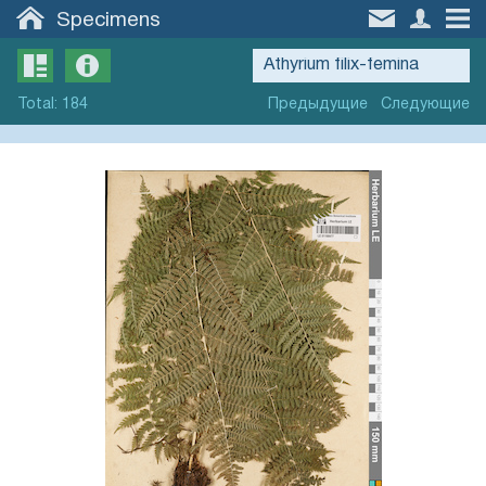
Specimens
Total
:
184
Предыдущие
Следующие