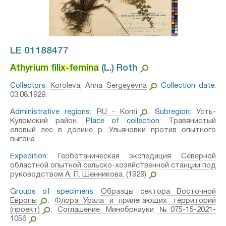
LE 01188477
Athyrium
filix-femina
(L.) Roth⁣
Collectors:
Koroleva, Anna Sergeyevna
Collection date:
03.08.1929.
Administrative regions:
RU - Komi
.
Subregion:
Усть-
Куломский район.
Place of collection:
Травянистый
еловый лес в долине р. Ульяновки против опытного
выгона..
Expedition:
Геоботаническая экспедиция Северной
областной опытной сельско-хозяйственной станции под
руководством А. П. Шенникова. (1929)
Groups of specimens:
Образцы сектора Восточной
Европы
;
Флора Урала и прилегающих территорий
(проект)
;
Соглашение Минобрнауки №075-15-2021-
1056