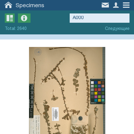
Specimens
Total
:
2640
Следующие