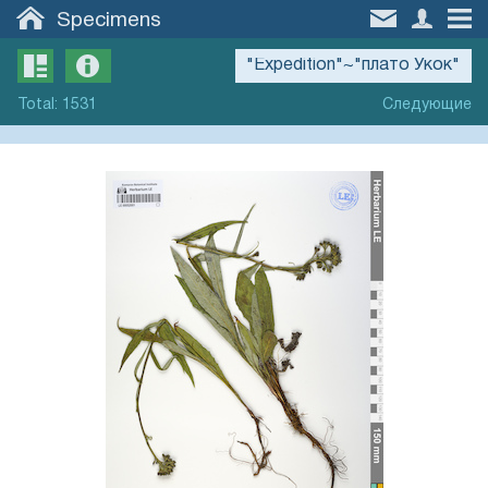
Specimens
Total
:
1531
Следующие