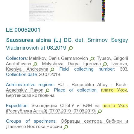
LE 00052001
Saussurea alpina (L.) DC.⁣
det. Smirnov, Sergey
Vladimirovich at 08.2019
Collectors:
Melnikov, Denis Germanovich
;
Tyusov, Grigorii
Anatol'evich
;
Malysheva, Darya Igorevna
;
Ivanova,
Kseniya Andreevna
Field collecting number:
303.
Collection date:
20.07.2019.
Administrative regions:
RU - Respublika Altay - Kosh-
Agachskiy Rayon
.
Place of collection:
плато Укок
,
Бертекская котловина.
Expedition:
Экспедиция СПбГУ и БИН на
плато Укок
(Республика Алтай) (07.07.2019 -07.08.2019)
Groups of specimens:
Образцы сектора Сибири и
Дальнего Востока России