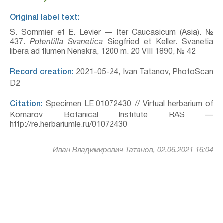
Original label text:
S. Sommier et E. Levier — Iter Caucasicum (Asia). №
437.
Potentilla Svanetica
Siegfried et Keller. Svanetia
libera ad flumen Nenskra, 1200 m. 20 VIII 1890, № 42
Record creation:
2021-05-24, Ivan Tatanov, PhotoScan
D2
Citation:
Specimen LE 01072430 // Virtual herbarium of
Komarov Botanical Institute RAS —
http://re.herbariumle.ru/01072430
Иван Владимирович Татанов, 02.06.2021 16:04