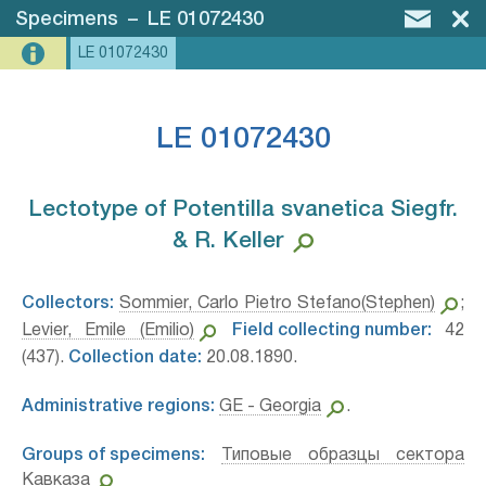
Specimens
–
LE 01072430
LE 01072430
LE 01072430
Lectotype of Potentilla svanetica Siegfr.
& R. Keller⁣
Collectors:
Sommier, Carlo Pietro Stefano(Stephen)
;
Levier, Emile (Emilio)
Field collecting number:
42
(437).
Collection date:
20.08.1890.
Administrative regions:
GE - Georgia
.
Groups of specimens:
Типовые образцы сектора
Кавказа