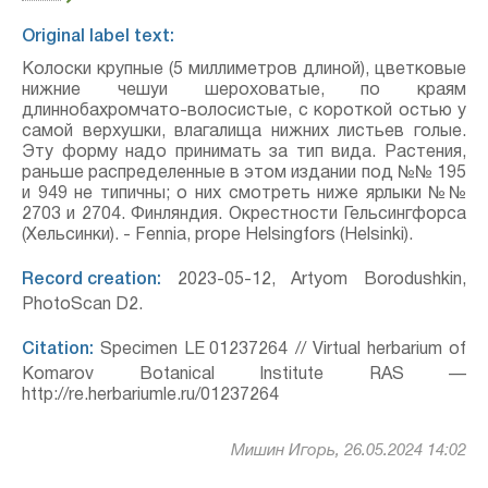
Original label text:
Колоски крупные (5 миллиметров длиной), цветковые
нижние чешуи шероховатые, по краям
длиннобахромчато-волосистые, с короткой остью у
самой верхушки, влагалища нижних листьев голые.
Эту форму надо принимать за тип вида. Растения,
раньше распределенные в этом издании под №№ 195
и 949 не типичны; о них смотреть ниже ярлыки №№
2703 и 2704. Финляндия. Окрестности Гельсингфорса
(Хельсинки). - Fennia, prope Helsingfors (Helsinki).
Record creation:
2023-05-12, Artyom Borodushkin,
PhotoScan D2.
Citation:
Specimen LE 01237264 // Virtual herbarium of
Komarov Botanical Institute RAS —
http://re.herbariumle.ru/01237264
Мишин Игорь, 26.05.2024 14:02