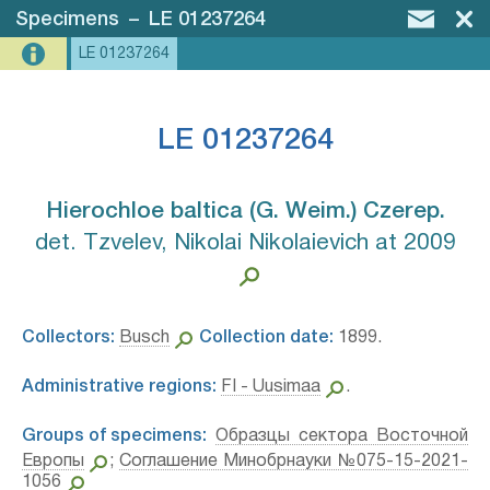
Specimens
–
LE 01237264
LE 01237264
LE 01237264
Hierochloe baltica (G. Weim.) Czerep.⁣
det. Tzvelev, Nikolai Nikolaievich at 2009
Collectors:
Busch
Collection date:
1899.
Administrative regions:
FI - Uusimaa
.
Groups of specimens:
Образцы сектора Восточной
Европы
;
Соглашение Минобрнауки №075-15-2021-
1056