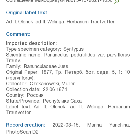
Соглашение Минобрнауки №075-15-2021-1056
Original label text:
Ad fl. Olenek, ad fl. Welinga. Herbarium Trautvetter
Comment:
Imported description:
Type specimen category:
Syntypus
Scientific name:
Ranunculus pedatifidus var. parviflorus
Trautv.
Family:
Ranunculaceae Juss.
Original Paper:
1877, Тр. Петерб. бот. сада, 5, 1: 10
(«parviflora»).
Collector:
Czekanowski, Müller
Collection date:
22 06 1874
Country:
Россия
State/Province:
Республика Саха
Label text:
Ad fl. Olenek, ad fl. Welinga. Herbarium
Trautvetter
Record creation:
2022-03-15, Marina Yarichina,
PhotoScan D2