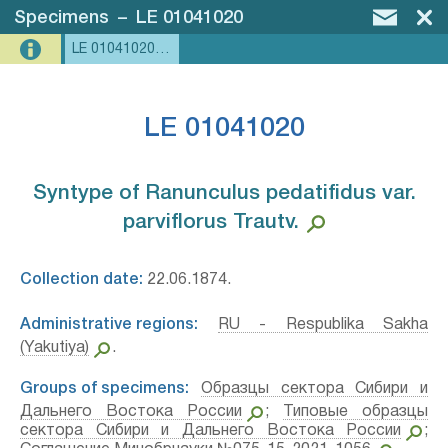
Specimens
–
LE 01041020
LE 01041020, LE 01082426
LE 01041020
Syntype of Ranunculus pedatifidus var.
parviflorus Trautv.⁣
Collection date:
22.06.1874.
Administrative regions:
RU - Respublika Sakha
(Yakutiya)
.
Groups of specimens:
Образцы сектора Сибири и
Дальнего Востока России
;
Типовые образцы
сектора Сибири и Дальнего Востока России
;