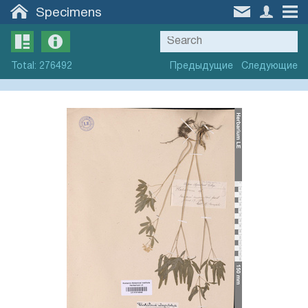
Specimens
Total
:
276492
Предыдущие
Следующие