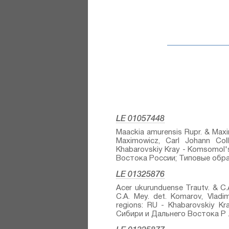
LE 01057448
Maackia amurensis Rupr. & Maxim.
Maximowicz, Carl Johann Colle
Khabarovskiy Kray - Komsomol'
Востока России; Типовые образ
LE 01325876
Acer ukurunduense Trautv. & C.A.
C.A. Mey.⁣ det. Komarov, Vladim
regions: RU - Khabarovskiy K
Сибири и Дальнего Востока Р ..