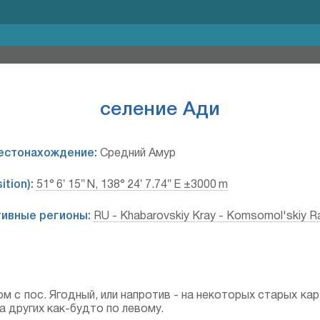
селение Ади
естонахождение:
Средний Амур
tion):
51° 6′ 15″ N, 138° 24′ 7.74″ E ±3000 m
ивные регионы:
RU - Khabarovskiy Kray - Komsomol'skiy R
м с пос. Ягодный, или напротив - на некоторых старых ка
на других как-будто по левому.