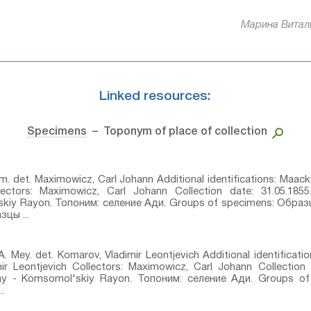
Марина Виталь
Linked resources:
Specimens
– Toponym of place of collection
⁣ det. Maximowicz, Carl Johann Additional identifications: Maack
ctors: Maximowicz, Carl Johann Collection date: 31.05.1855
skiy Rayon. Топоним: селение Ади. Groups of specimens: Обр
цы ...
 Mey.⁣ det. Komarov, Vladimir Leontjevich Additional identificat
ir Leontjevich Collectors: Maximowicz, Carl Johann Collection 
ray - Komsomol'skiy Rayon. Топоним: селение Ади. Groups 
.