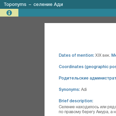
Toponyms
–
селение Ади
Dates of mention:
XIX век.
М
Coordinates (geographic posi
Родительские администрат
Synonyms:
Adi
Brief description:
Селение находилось или рядо
по правому берегу Амура, а 