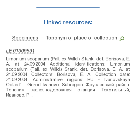
Linked resources:
Specimens
– Toponym of place of collection
LE 01309591
Limonium scoparium (Pall. ex Willd.) Stank.⁣ det. Borisova, E.
A. at 24.09.2004 Additional identifications: Limonium
scoparium (Pall. ex Willd.) Stank.⁣ det. Borisova, E. A. at
24.09.2004 Collectors: Borisova, E. A. Collection date:
24.09.2004. Administrative regions: RU - Ivanovskaya
Oblast' - Gorod Ivanovo. Subregion: Фрунзенский район.
Топоним: железнодорожная станция Текстильный,
Иваново. P ...