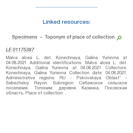
Linked resources:
Specimens
– Toponym of place of collection
LE 01175387
Malva alcea L.⁣ det. Konechnaya, Galina Yurievna at
04.08.2021 Additional identifications: Malva alcea L.⁣ det.
Konechnaya, Galina Yurievna at 04.08.2021 Collectors:
Konechnaya, Galina Yurievna Collection date: 04.08.2021.
Administrative regions: RU - Pskovskaya Oblast' -
Sebezhskiy Rayon. Subregion: Себежское сельское
поселение. Топоним: деревня Казинка, Псковская
область. Place of collection: ...