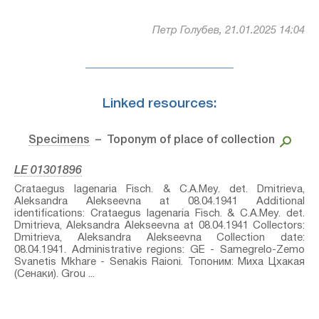
Петр Голубев, 21.01.2025 14:04
Linked resources:
Specimens
– Toponym of place of collection
LE 01301896
Crataegus lagenaria Fisch. & C.A.Mey.⁣ det. Dmitrieva,
Aleksandra Alekseevna at 08.04.1941 Additional
identifications: Crataegus lagenaria Fisch. & C.A.Mey.⁣ det.
Dmitrieva, Aleksandra Alekseevna at 08.04.1941 Collectors:
Dmitrieva, Aleksandra Alekseevna Collection date:
08.04.1941. Administrative regions: GE - Samegrelo-Zemo
Svanetis Mkhare - Senakis Raioni. Топоним: Миха Цхакая
(Сенаки). Grou ...