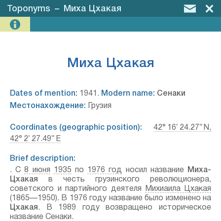
Toponyms
–
Миха Цхакая
Миха Цхакая
Dates of mention:
1941.
Modern name:
Сенаки
Местонахождение:
Грузия
Coordinates (geographic position):
42° 16′ 24.27″ N,
42° 2′ 27.49″ E
Brief description:
. С
8 июня
1935
по
1976 год
носил название
Миха-
Цхакая
в честь грузинского революционера,
советского и партийного деятеля
Михиаила Цхакая
(1865—1950). В 1976 году название было изменено на
Цхакая
. В 1989 году возвращено историческое
название Сенаки.