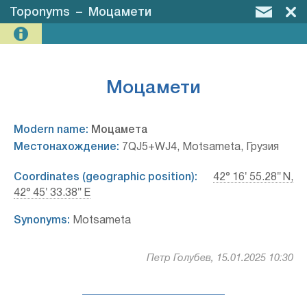
Toponyms
–
Моцамети
Моцамети
Modern name:
Моцамета
Местонахождение:
7QJ5+WJ4, Motsameta, Грузия
Coordinates (geographic position):
42° 16′ 55.28″ N,
42° 45′ 33.38″ E
Synonyms:
Motsameta
Петр Голубев, 15.01.2025 10:30