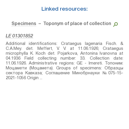
Linked resources:
Specimens
– Toponym of place of collection
LE 01301852
Additional identifications: Crataegus lagenaria Fisch. &
C.A.Mey.⁣ det. Meffert, V. V. at 11.06.1926; Crataegus
microphylla K. Koch⁣ det. Pojarkova, Antonina Ivanovna at
04.1936 Field collecting number: 33. Collection date:
11.06.1926. Administrative regions: GE - Imereti. Топоним:
Моцамети (Моцамета). Groups of specimens: Образцы
сектора Кавказа; Соглашение Минобрнауки №075-15-
2021-1056 Origin ...