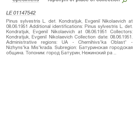
Specimens
– Toponym of place of collection
LE 01147542
Pinus sylvestris L.⁣ det. Kondratjuk, Evgeniĭ Nikolaevich at
08.06.1951 Additional identifications: Pinus sylvestris L.⁣ det.
Kondratjuk, Evgeniĭ Nikolaevich at 08.06.1951 Collectors:
Kondratjuk, Evgeniĭ Nikolaevich Collection date: 08.06.1951.
Administrative regions: UA - Chernihivs'ka Oblast' -
Nizhyns'ka Mis'krada. Subregion: Батуринская городская
община. Топоним: город Батурин, Нежинский ра ...