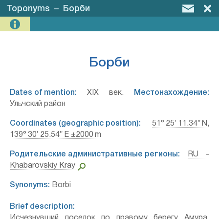
Toponyms
–
Борби
Борби
Dates of mention:
XIX век.
Местонахождение:
Ульчский район
Coordinates (geographic position):
51° 25′ 11.34″ N,
139° 30′ 25.54″ E ±2000 m
Родительские административные регионы:
RU -
Khabarovskiy Kray
Synonyms:
Borbi
Brief description:
Исчезнувший поселок по правому берегу Амура,