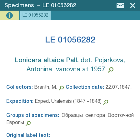
Specimens
–
LE 01056282
LE 01056282
LE 01056282
Lonicera altaica Pall.⁣
det. Pojarkova,
Antonina Ivanovna at 1957
Collectors:
Branth, M.
Collection date:
22.07.1847.
Expedition:
Exped. Uralensis (1847 -1848)
Groups of specimens:
Образцы сектора Восточной
Европы
Original label text: