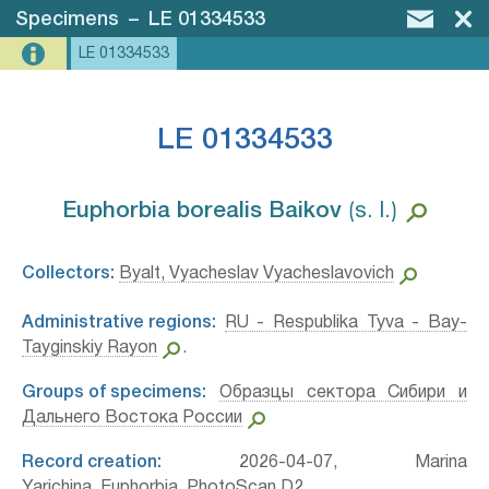
Specimens
–
LE 01334533
LE 01334533
LE 01334533
Euphorbia borealis Baikov⁣
⟮s. l.⟯
Collectors:
Byalt, Vyacheslav Vyacheslavovich
Administrative regions:
RU - Respublika Tyva - Bay-
Tayginskiy Rayon
.
Groups of specimens:
Образцы сектора Сибири и
Дальнего Востока России
Record creation:
2026-04-07, Marina
Yarichina_Euphorbia, PhotoScan D2