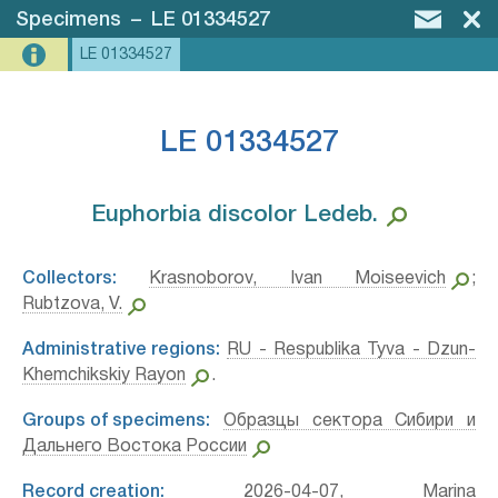
Specimens
–
LE 01334527
LE 01334527
LE 01334527
Euphorbia discolor Ledeb.⁣
Collectors:
Krasnoborov, Ivan Moiseevich
;
Rubtzova, V.
Administrative regions:
RU - Respublika Tyva - Dzun-
Khemchikskiy Rayon
.
Groups of specimens:
Образцы сектора Сибири и
Дальнего Востока России
Record creation:
2026-04-07, Marina