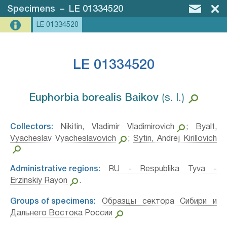
Specimens
–
LE 01334520
LE 01334520
LE 01334520
Euphorbia borealis Baikov⁣
⟮s. l.⟯
Collectors:
Nikitin, Vladimir Vladimirovich
;
Byalt,
Vyacheslav Vyacheslavovich
;
Sytin, Andrej Kirillovich
Administrative regions:
RU - Respublika Tyva -
Erzinskiy Rayon
.
Groups of specimens:
Образцы сектора Сибири и
Дальнего Востока России