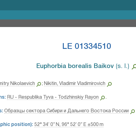
LE 01334510
Euphorbia borealis Baikov⁣
⟮s. l.⟯
itry Nikolaevich
;
Nikitin, Vladimir Vladimirovich
ns:
RU - Respublika Tyva - Todzhinskiy Rayon
.
s:
Образцы сектора Сибири и Дальнего Востока России
hic position):
52° 34′ 0″ N, 96° 52′ 0″ E ±500 m