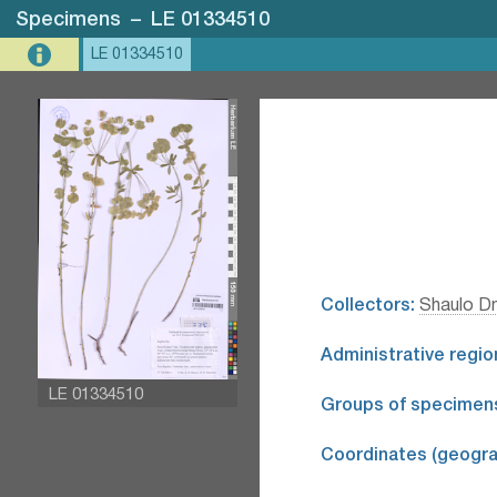
Specimens
–
LE 01334510
LE 01334510
Collectors:
Shaulo Dm
Administrative regio
LE 01334510
Groups of specimen
Coordinates (geograp