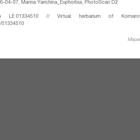
-04-07, Marina Yarichina_Euphorbia, PhotoScan D2
 LE 01334510 // Virtual herbarium of Komaro
ru/01334510
Марин