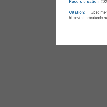
Record creation:
2026
Citation:
Specimen
http://re.herbariumle.