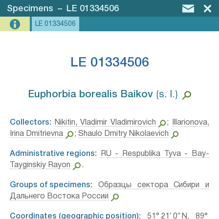
Specimens
–
LE 01334506
LE 01334506
LE 01334506
Euphorbia borealis Baikov⁣
⟮s. l.⟯
Collectors:
Nikitin, Vladimir Vladimirovich
;
Illarionova,
Irina Dmitrievna
;
Shaulo Dmitry Nikolaevich
Administrative regions:
RU - Respublika Tyva - Bay-
Tayginskiy Rayon
.
Groups of specimens:
Образцы сектора Сибири и
Дальнего Востока России
Coordinates (geographic position):
51° 21′ 0″ N, 89°