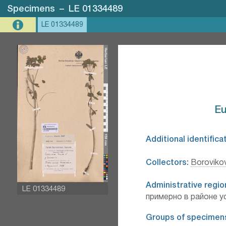
Specimens
–
LE 01334489
LE 01334489
Eu
Additional identifica
Collectors:
Borovikov
Administrative regio
LE 01334489
примерно в районе ус
Groups of specimen