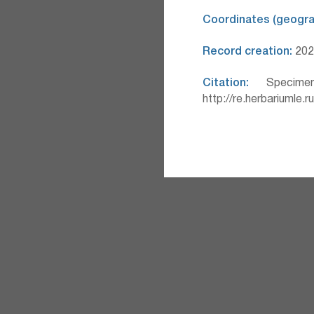
Coordinates (geograp
Record creation:
2026
Citation:
Specimen
http://re.herbariumle.