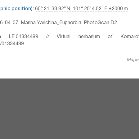
hic position):
60° 21′ 33.82″ N, 101° 20′ 4.02″ E ±2000 m
-04-07, Marina Yarichina_Euphorbia, PhotoScan D2
 LE 01334489 // Virtual herbarium of Komaro
ru/01334489
Марин