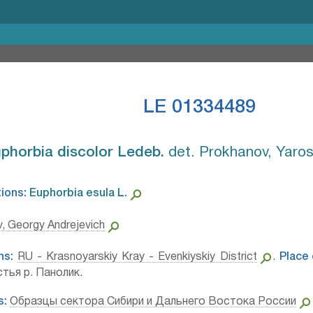
LE 01334489
phorbia discolor Ledeb.⁣
det. Prokhanov, Yaros
tions:
Euphorbia esula L.⁣
, Georgy Andrejevich
ns:
RU - Krasnoyarskiy Kray - Evenkiyskiy District
.
Place 
тья р. Панолик.
s:
Образцы сектора Сибири и Дальнего Востока России