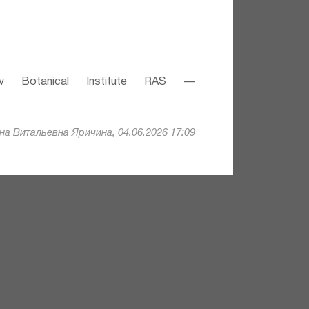
v Botanical Institute RAS —
а Витальевна Яричина, 04.06.2026 17:09