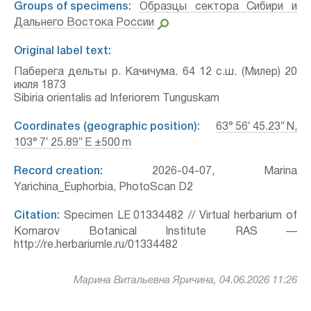
Groups of specimens:
Образцы сектора Сибири и
Дальнего Востока России
Original label text:
Паберега дельты р. Качичума. 64 12 с.ш. (Милер) 20
июля 1873
Sibiria orientalis ad Inferiorem Tunguskam
Coordinates (geographic position):
63° 56′ 45.23″ N,
103° 7′ 25.89″ E ±500 m
Record creation:
2026-04-07, Marina
Yarichina_Euphorbia, PhotoScan D2
Citation:
Specimen LE 01334482 // Virtual herbarium of
Komarov Botanical Institute RAS —
http://re.herbariumle.ru/01334482
Марина Витальевна Яричина, 04.06.2026 11:26