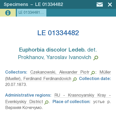
Specimens
–
LE 01334482
LE 01334481, LE 01334482
LE 01334482
Euphorbia discolor Ledeb.⁣
det.
Prokhanov, Yaroslav Ivanovich
Collectors:
Czekanowski, Alexander Piotr
;
Müller
(Mueller), Ferdinand Ferdinandovich
Collection date:
20.07.1873.
Administrative regions:
RU - Krasnoyarskiy Kray -
Evenkiyskiy District
.
Place of collection:
устье р.
Верхняя Кочечумо.