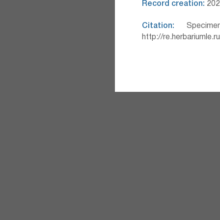
Record creation:
2026
Citation:
Specimen
http://re.herbariumle.