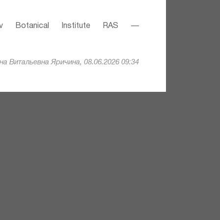
v Botanical Institute RAS —
а Витальевна Яричина, 08.06.2026 09:34