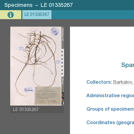
Specimens
–
LE 01335267
LE 01335267
Spar
Collectors:
Barkalov,
Administrative regio
Groups of specimen
LE 01335267
Coordinates (geograp