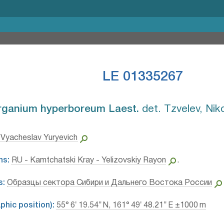
LE 01335267
ganium hyperboreum Laest.⁣
det. Tzvelev, Niko
 Vyacheslav Yuryevich
ns:
RU - Kamtchatski Kray - Yelizovskiy Rayon
.
s:
Образцы сектора Сибири и Дальнего Востока России
hic position):
55° 6′ 19.54″ N, 161° 49′ 48.21″ E ±1000 m