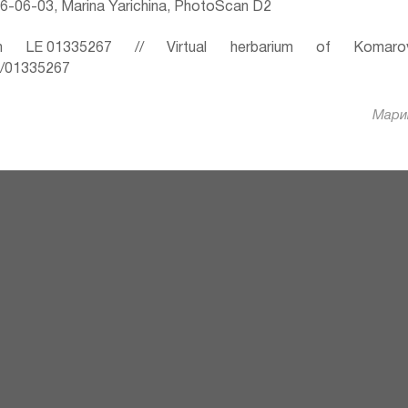
-06-03, Marina Yarichina, PhotoScan D2
 LE 01335267 // Virtual herbarium of Komaro
ru/01335267
Марин