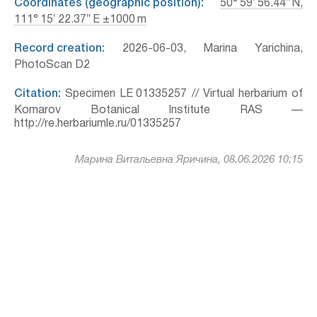
Coordinates (geographic position):
50° 59′ 56.44″ N,
111° 15′ 22.37″ E ±1000 m
Record creation:
2026-06-03, Marina Yarichina,
PhotoScan D2
Citation:
Specimen LE 01335257 // Virtual herbarium of
Komarov Botanical Institute RAS —
http://re.herbariumle.ru/01335257
Марина Витальевна Яричина, 08.06.2026 10:15