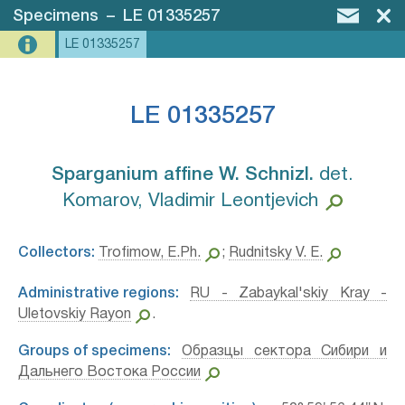
Specimens
–
LE 01335257
LE 01335257
LE 01335257
Sparganium affine W. Schnizl.⁣
det.
Komarov, Vladimir Leontjevich
Collectors:
Trofimow, E.Ph.
;
Rudnitsky V. E.
Administrative regions:
RU - Zabaykal'skiy Kray -
Uletovskiy Rayon
.
Groups of specimens:
Образцы сектора Сибири и
Дальнего Востока России