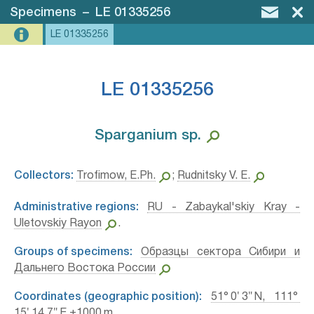
Specimens
–
LE 01335256
LE 01335256
LE 01335256
Sparganium sp.⁣
Collectors:
Trofimow, E.Ph.
;
Rudnitsky V. E.
Administrative regions:
RU - Zabaykal'skiy Kray -
Uletovskiy Rayon
.
Groups of specimens:
Образцы сектора Сибири и
Дальнего Востока России
Coordinates (geographic position):
51° 0′ 3″ N, 111°
15′ 14.7″ E ±1000 m