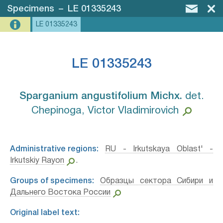
Specimens
–
LE 01335243
LE 01335243
LE 01335243
Sparganium angustifolium Michx.⁣
det.
Chepinoga, Victor Vladimirovich
Administrative regions:
RU - Irkutskaya Oblast' -
Irkutskiy Rayon
.
Groups of specimens:
Образцы сектора Сибири и
Дальнего Востока России
Original label text: