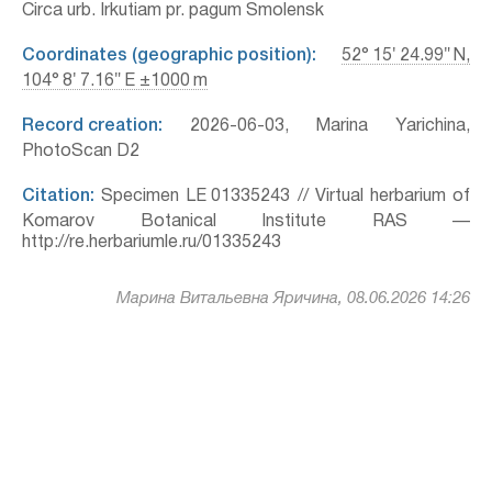
Circa urb. Irkutiam pr. pagum Smolensk
Coordinates (geographic position):
52° 15′ 24.99″ N,
104° 8′ 7.16″ E ±1000 m
Record creation:
2026-06-03, Marina Yarichina,
PhotoScan D2
Citation:
Specimen LE 01335243 // Virtual herbarium of
Komarov Botanical Institute RAS —
http://re.herbariumle.ru/01335243
Марина Витальевна Яричина, 08.06.2026 14:26