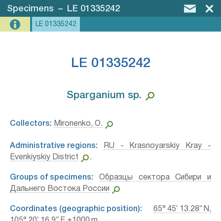
Specimens
–
LE 01335242
LE 01335242
LE 01335242
Sparganium sp.⁣
Collectors:
Mironenko, O.
Administrative regions:
RU - Krasnoyarskiy Kray -
Evenkiyskiy District
.
Groups of specimens:
Образцы сектора Сибири и
Дальнего Востока России
Coordinates (geographic position):
65° 45′ 13.28″ N,
105° 20′ 16.9″ E ±1000 m