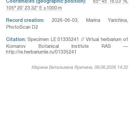
Coordinates (geographic position):
65° 45′ 16.03″ N,
105° 20′ 23.32″ E ±1000 m
Record creation:
2026-06-03, Marina Yarichina,
PhotoScan D2
Citation:
Specimen LE 01335241 // Virtual herbarium of
Komarov Botanical Institute RAS —
http://re.herbariumle.ru/01335241
Марина Витальевна Яричина, 08.06.2026 14:32