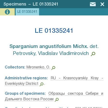
Specimens
–
LE 01335241
LE 01335241
LE 01335241
Sparganium angustifolium Michx.⁣
det.
Petrovsky, Vladislav Vladimirovich
Collectors:
Mironenko, O.
Administrative regions:
RU - Krasnoyarskiy Kray -
Evenkiyskiy District
.
Groups of specimens:
Образцы сектора Сибири и
Дальнего Востока России