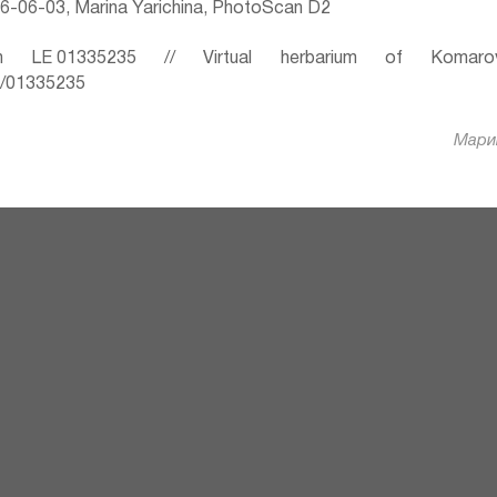
-06-03, Marina Yarichina, PhotoScan D2
 LE 01335235 // Virtual herbarium of Komaro
ru/01335235
Марин