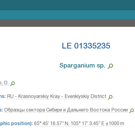
LE 01335235
Sparganium sp.⁣
, O.
ns:
RU - Krasnoyarskiy Kray - Evenkiyskiy District
.
s:
Образцы сектора Сибири и Дальнего Востока России
hic position):
65° 45′ 16.57″ N, 105° 17′ 3.45″ E ±1000 m