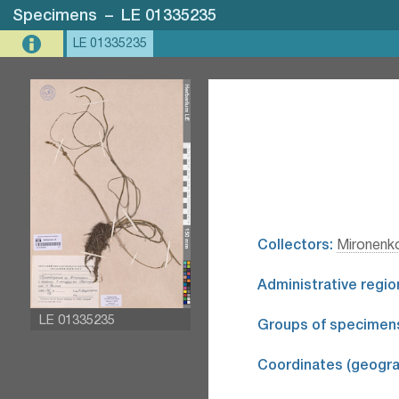
Specimens
–
LE 01335235
LE 01335235
Collectors:
Mironenko
Administrative regio
LE 01335235
Groups of specimen
Coordinates (geograp