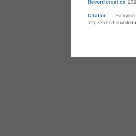
Record creation:
2026
Citation:
Specimen
http://re.herbariumle.