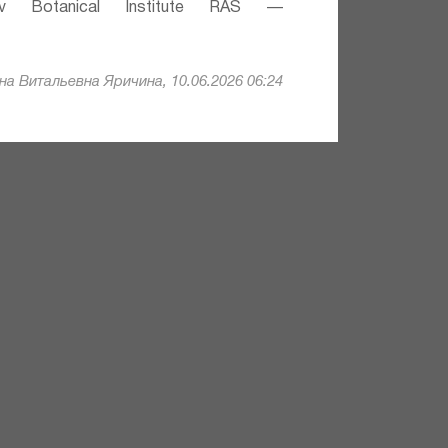
v Botanical Institute RAS —
а Витальевна Яричина, 10.06.2026 06:24