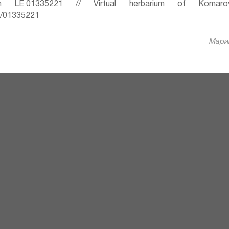
 LE 01335221 // Virtual herbarium of Komaro
ru/01335221
Марин