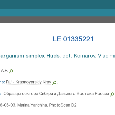
LE 01335221
arganium simplex Huds.⁣
det. Komarov, Vladimi
 A.P.
ns:
RU - Krasnoyarskiy Kray
.
s:
Образцы сектора Сибири и Дальнего Востока России
-06-03, Marina Yarichina, PhotoScan D2