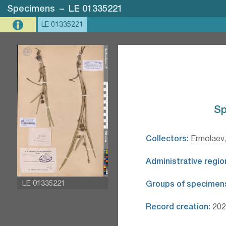
Specimens
–
LE 01335221
LE 01335221
Sp
Collectors:
Ermolaev,
Administrative regio
LE 01335221
Groups of specimen
Record creation:
2026