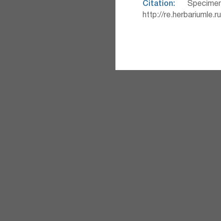
Citation:
Specimen
http://re.herbariumle.