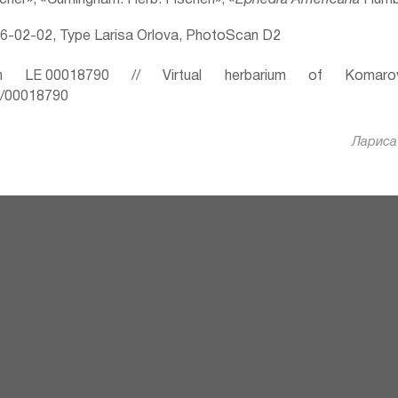
scher», «Cumingham. Herb. Fischeri», «
Ephedra Americana
Humb.
6-02-02, Type Larisa Orlova, PhotoScan D2
 LE 00018790 // Virtual herbarium of Komaro
ru/00018790
Лариса