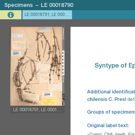
Specimens
–
LE 00018790
LE 00018791, LE 00018790
Syntype of Ep
Additional identifica
chilensis C. Presl⁣
det
LE 00018791, LE 00018790
Groups of specimen
Original label text: