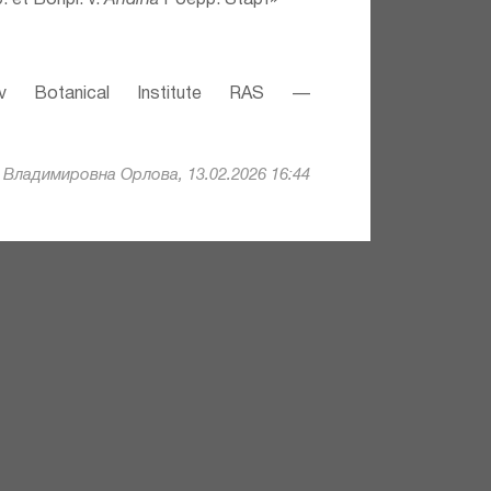
 et Bonpl. v.
Andina
Poepp. Stapf»
v Botanical Institute RAS —
 Владимировна Орлова, 13.02.2026 16:44