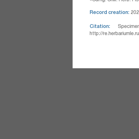
«Cumg. Chili. Herb. Fi
Record creation:
202
Citation:
Specimen
http://re.herbariumle.