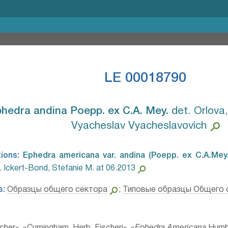
LE 00018790
hedra andina Poepp. ex C.A. Mey.⁣
det. Orlova,
Vyacheslav Vyacheslavovich
tions:
Ephedra americana var. andina (Poepp. ex C.A.Mey.
. Ickert-Bond, Stefanie M. at 06.2013
s:
Образцы общего сектора
;
Типовые образцы Общего 