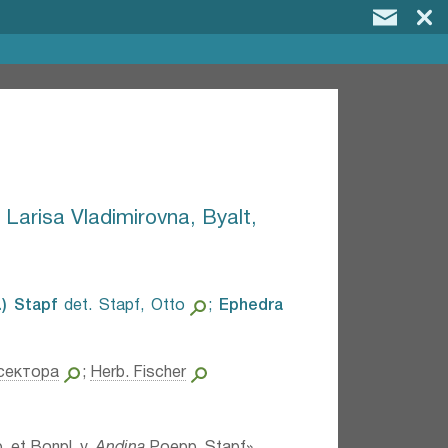
 Larisa Vladimirovna, Byalt,
) Stapf⁣
det. Stapf, Otto
;
Ephedra
сектора
;
Herb. Fischer