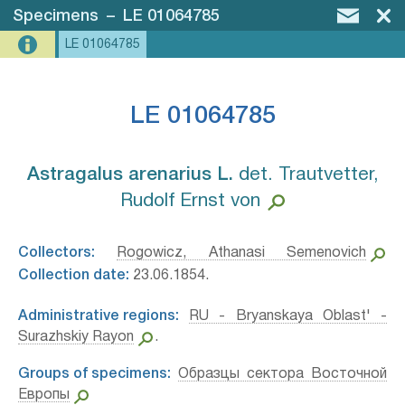
Specimens
–
LE 01064785
LE 01064785
LE 01064785
Astragalus arenarius L.⁣
det. Trautvetter,
Rudolf Ernst von
Collectors:
Rogowicz, Athanasi Semenovich
Collection date:
23.06.1854.
Administrative regions:
RU - Bryanskaya Oblast' -
Surazhskiy Rayon
.
Groups of specimens:
Образцы сектора Восточной
Европы