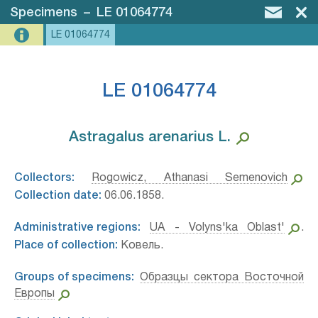
Specimens
–
LE 01064774
LE 01064774
LE 01064774
Astragalus arenarius L.⁣
Collectors:
Rogowicz, Athanasi Semenovich
Collection date:
06.06.1858.
Administrative regions:
UA - Volyns'ka Oblast'
.
Place of collection:
Ковель.
Groups of specimens:
Образцы сектора Восточной
Европы