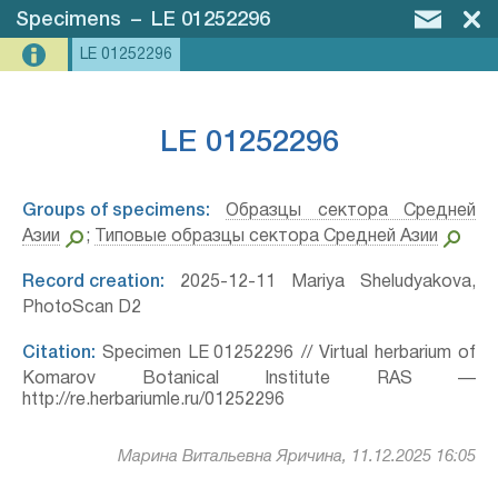
Specimens
–
LE 01252296
LE 01252296
LE 01252296
Groups of specimens:
Образцы сектора Средней
Азии
;
Типовые образцы сектора Средней Азии
Record creation:
2025-12-11 Mariya Sheludyakova,
PhotoScan D2
Citation:
Specimen LE 01252296 // Virtual herbarium of
Komarov Botanical Institute RAS —
http://re.herbariumle.ru/01252296
Марина Витальевна Яричина, 11.12.2025 16:05