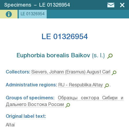
Specimens
–
LE 01326954
LE 01326954
LE 01326954
Euphorbia borealis Baikov⁣
⟮s. l.⟯
Collectors:
Sievers, Johann (Erasmus) August Carl
Administrative regions:
RU - Respublika Altay
.
Groups of specimens:
Образцы сектора Сибири и
Дальнего Востока России
Original label text:
Altai