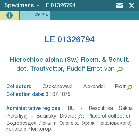
Specimens
–
LE 01326794
LE 01326794
LE 01326794
Hierochloe alpina (Sw.) Roem. & Schult.⁣
det. Trautvetter, Rudolf Ernst von
Collectors:
Czekanowski, Alexander Piotr
Collection date:
31.07.1875.
Administrative regions:
RU - Respublika Sakha
(Yakutiya) - Bulunsky District
.
Place of collection:
Водораздел Лены и Оленёка (кряж Чекановского),
истоки р. Чонкогор.