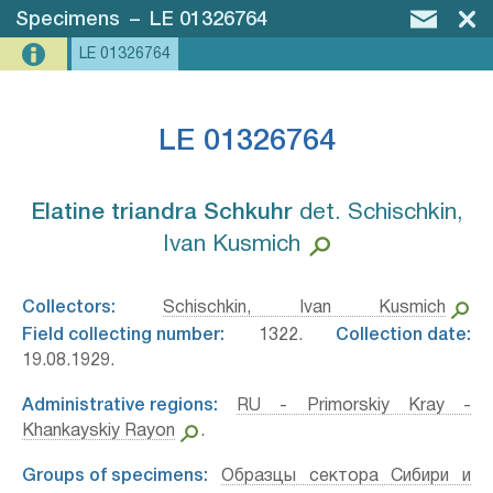
Specimens
–
LE 01326764
LE 01326764
LE 01326764
Elatine triandra Schkuhr⁣
det. Schischkin,
Ivan Kusmich
Collectors:
Schischkin, Ivan Kusmich
Field collecting number:
1322.
Collection date:
19.08.1929.
Administrative regions:
RU - Primorskiy Kray -
Khankayskiy Rayon
.
Groups of specimens:
Образцы сектора Сибири и