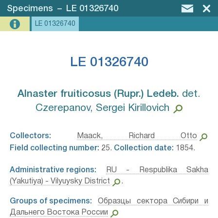
Specimens
–
LE 01326740
LE 01326740
LE 01326740
Alnaster fruiticosus (Rupr.) Ledeb.⁣
det.
Czerepanov, Sergei Kirillovich
Collectors:
Maack, Richard Otto
Field collecting number:
25.
Collection date:
1854.
Administrative regions:
RU - Respublika Sakha
(Yakutiya) - Vilyuysky District
.
Groups of specimens:
Образцы сектора Сибири и
Дальнего Востока России