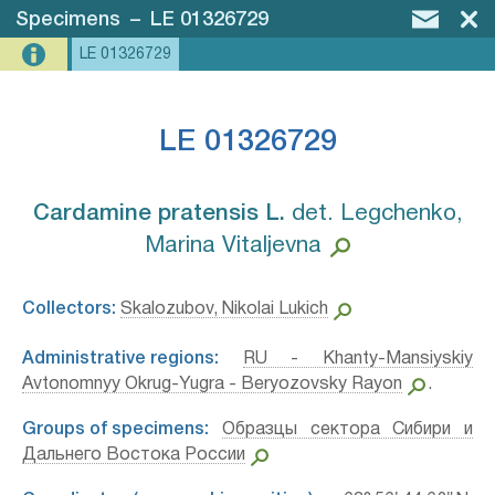
Specimens
–
LE 01326729
LE 01326729
LE 01326729
Cardamine pratensis L.⁣
det. Legchenko,
Marina Vitaljevna
Collectors:
Skalozubov, Nikolai Lukich
Administrative regions:
RU - Khanty-Mansiyskiy
Avtonomnyy Okrug-Yugra - Beryozovsky Rayon
.
Groups of specimens:
Образцы сектора Сибири и
Дальнего Востока России