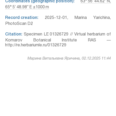
Coordinates (geographic position):
63° 56′ 44.62″ N,
65° 5′ 48.98″ E ±1000 m
Record creation:
2025-12-01, Marina Yarichina,
PhotoScan D2
Citation:
Specimen LE 01326729 // Virtual herbarium of
Komarov Botanical Institute RAS —
http://re.herbariumle.ru/01326729
Марина Витальевна Яричина, 02.12.2025 11:44