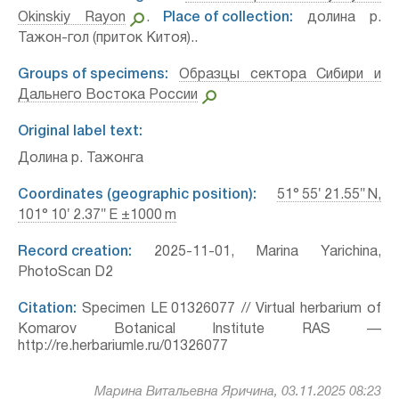
Okinskiy Rayon
.
Place of collection:
долина р.
Тажон-гол (приток Китоя)..
Groups of specimens:
Образцы сектора Сибири и
Дальнего Востока России
Original label text:
Долина р. Тажонга
Coordinates (geographic position):
51° 55′ 21.55″ N,
101° 10′ 2.37″ E ±1000 m
Record creation:
2025-11-01, Marina Yarichina,
PhotoScan D2
Citation:
Specimen LE 01326077 // Virtual herbarium of
Komarov Botanical Institute RAS —
http://re.herbariumle.ru/01326077
Марина Витальевна Яричина, 03.11.2025 08:23