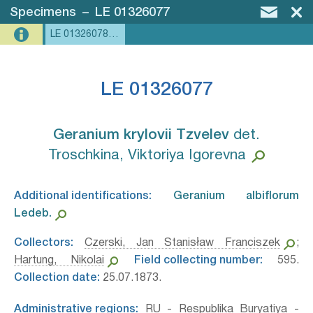
Specimens
–
LE 01326077
LE 01326078, LE 01326077, LE 01326076
LE 01326077
Geranium krylovii Tzvelev⁣
det.
Troschkina, Viktoriya Igorevna
Additional identifications:
Geranium albiflorum
Ledeb.⁣
Collectors:
Czerski, Jan Stanisław Franciszek
;
Hartung, Nikolai
Field collecting number:
595.
Collection date:
25.07.1873.
Administrative regions:
RU - Respublika Buryatiya -