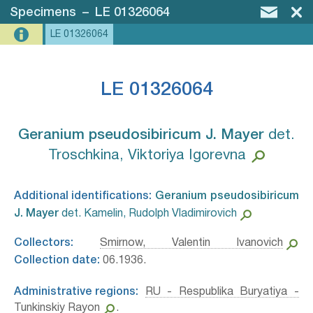
Specimens
–
LE 01326064
LE 01326064
LE 01326064
Geranium pseudosibiricum J. Mayer⁣
det.
Troschkina, Viktoriya Igorevna
Additional identifications:
Geranium pseudosibiricum
J. Mayer⁣
det. Kamelin, Rudolph Vladimirovich
Collectors:
Smirnow, Valentin Ivanovich
Collection date:
06.1936.
Administrative regions:
RU - Respublika Buryatiya -
Tunkinskiy Rayon
.