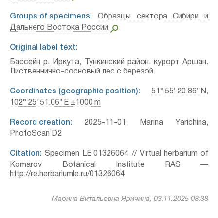
Groups of specimens:
Образцы сектора Сибири и
Дальнего Востока России
Original label text:
Бассейн р. Иркута, Тункинский район, курорт Аршан.
Лиственнично-сосновый лес с березой.
Coordinates (geographic position):
51° 55′ 20.86″ N,
102° 25′ 51.06″ E ±1000 m
Record creation:
2025-11-01, Marina Yarichina,
PhotoScan D2
Citation:
Specimen LE 01326064 // Virtual herbarium of
Komarov Botanical Institute RAS —
http://re.herbariumle.ru/01326064
Марина Витальевна Яричина, 03.11.2025 08:38