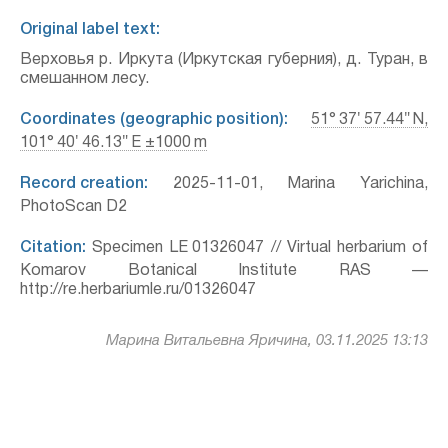
Original label text:
Верховья р. Иркута (Иркутская губерния), д. Туран, в
смешанном лесу.
Coordinates (geographic position):
51° 37′ 57.44″ N,
101° 40′ 46.13″ E ±1000 m
Record creation:
2025-11-01, Marina Yarichina,
PhotoScan D2
Citation:
Specimen LE 01326047 // Virtual herbarium of
Komarov Botanical Institute RAS —
http://re.herbariumle.ru/01326047
Марина Витальевна Яричина, 03.11.2025 13:13