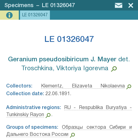
Specimens
–
LE 01326047
LE 01326047
LE 01326047
Geranium pseudosibiricum J. Mayer⁣
det.
Troschkina, Viktoriya Igorevna
Collectors:
Klementz, Elizaveta Nikolaevna
Collection date:
22.06.1891.
Administrative regions:
RU - Respublika Buryatiya -
Tunkinskiy Rayon
.
Groups of specimens:
Образцы сектора Сибири и
Дальнего Востока России