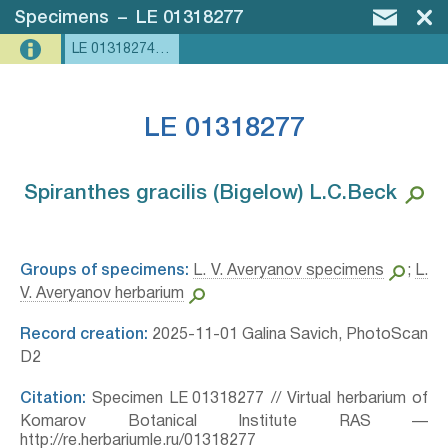
Specimens
–
LE 01318277
LE 01318274, LE 01318277, LE 01318276, LE 01318275
LE 01318277
Spiranthes gracilis (Bigelow) L.C.Beck⁣
Groups of specimens:
L. V. Averyanov specimens
;
L.
V. Averyanov herbarium
Record creation:
2025-11-01 Galina Savich, PhotoScan
D2
Citation:
Specimen LE 01318277 // Virtual herbarium of
Komarov Botanical Institute RAS —
http://re.herbariumle.ru/01318277