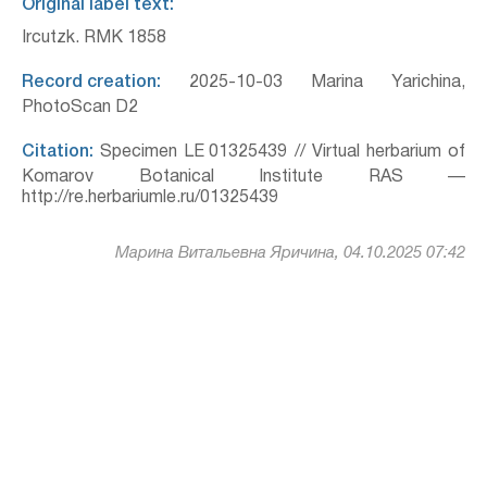
Original label text:
Ircutzk. RMK 1858
Record creation:
2025-10-03 Marina Yarichina,
PhotoScan D2
Citation:
Specimen LE 01325439 // Virtual herbarium of
Komarov Botanical Institute RAS —
http://re.herbariumle.ru/01325439
Марина Витальевна Яричина, 04.10.2025 07:42