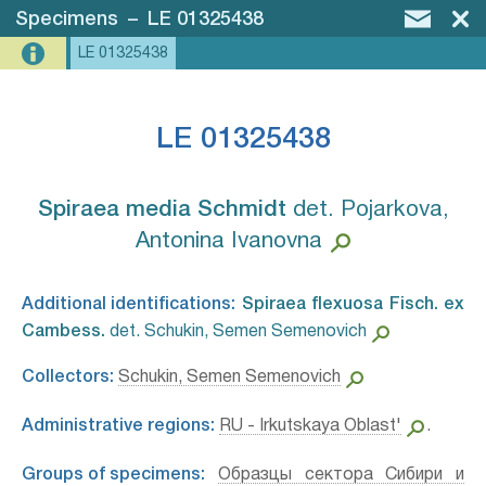
Specimens
–
LE 01325438
LE 01325438
LE 01325438
Spiraea media Schmidt⁣
det. Pojarkova,
Antonina Ivanovna
Additional identifications:
Spiraea flexuosa Fisch. ex
Cambess.⁣
det. Schukin, Semen Semenovich
Collectors:
Schukin, Semen Semenovich
Administrative regions:
RU - Irkutskaya Oblast'
.
Groups of specimens:
Образцы сектора Сибири и