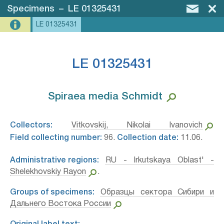
Specimens
–
LE 01325431
LE 01325431
LE 01325431
Spiraea media Schmidt⁣
Collectors:
Vitkovskij, Nikolai Ivanovich
Field collecting number:
96.
Collection date:
11.06.
Administrative regions:
RU - Irkutskaya Oblast' -
Shelekhovskiy Rayon
.
Groups of specimens:
Образцы сектора Сибири и
Дальнего Востока России