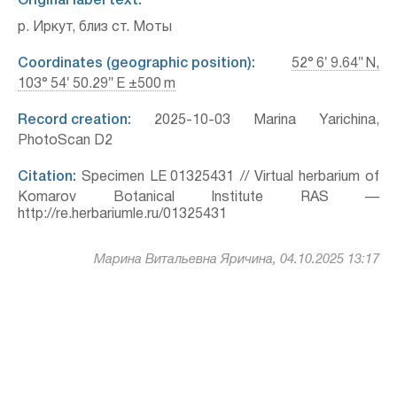
Original label text:
р. Иркут, близ ст. Моты
Coordinates (geographic position):
52° 6′ 9.64″ N,
103° 54′ 50.29″ E ±500 m
Record creation:
2025-10-03 Marina Yarichina,
PhotoScan D2
Citation:
Specimen LE 01325431 // Virtual herbarium of
Komarov Botanical Institute RAS —
http://re.herbariumle.ru/01325431
Марина Витальевна Яричина, 04.10.2025 13:17