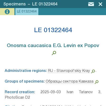
Specimens
–
LE 01322464
LE 01322464
LE 01322464
Onosma caucasica E.G. Levin ex Popov⁣
Administrative regions:
RU - Stavropol'skiy Kray
.
Groups of specimens:
Образцы сектора Кавказа
Record creation:
2025-09-03 Ivan Tatanov 3,
PhotoScan D2