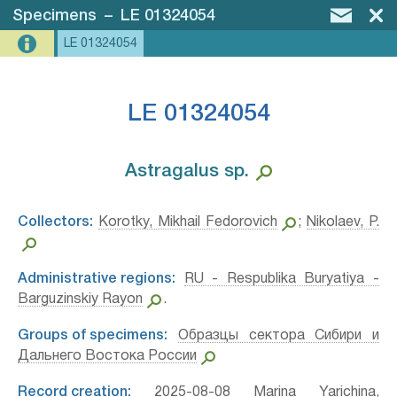
Specimens
–
LE 01324054
LE 01324054
LE 01324054
Astragalus sp.⁣
Collectors:
Korotky, Mikhail Fedorovich
;
Nikolaev, P.
Administrative regions:
RU - Respublika Buryatiya -
Barguzinskiy Rayon
.
Groups of specimens:
Образцы сектора Сибири и
Дальнего Востока России
Record creation:
2025-08-08 Marina Yarichina,