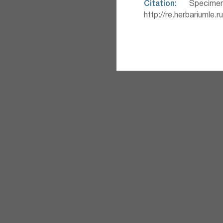
Citation:
Specimen
http://re.herbariumle.