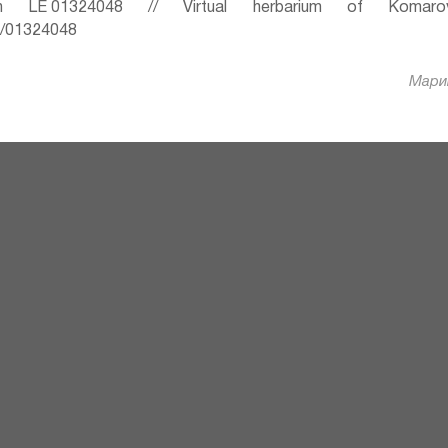
 LE 01324048 // Virtual herbarium of Komaro
ru/01324048
Марин