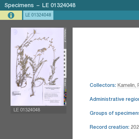
Specimens
–
LE 01324048
LE 01324048
Collectors:
Kamelin, 
Administrative regio
LE 01324048
Groups of specimen
Record creation:
202