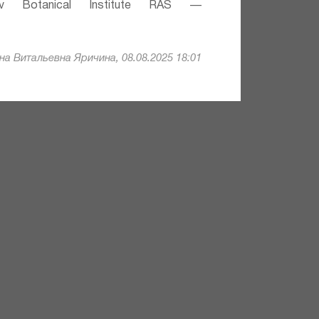
v Botanical Institute RAS —
а Витальевна Яричина, 08.08.2025 18:01